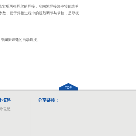
枪实现两根焊丝的焊接，窄间隙焊接效率较传统单
艺参数，便于焊接过程中的规范调节与掌控，是厚板
向窄间隙焊缝的自动焊接。
才招聘
分享链接：
聘信息