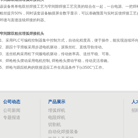
该设备将单电双丝焊接工艺与窄间隙焊接工艺完美的组合在一起，一台电源、一把焊
粗丝提升50%，同时该套设备触摸屏全数字显示，可以准确预置与实时反馈焊接工
环缝与直缝连续焊接的利器。
窄间隙双粗丝埋弧焊接机头
1、采用PLC可编程控制器集中控制方式，自动化程度高，便于操作，能实现连续环
2、跟踪十字滑板采用步进电机驱动，滚珠丝杠、直线导轨传动。
3、送丝机构采用松下伺服电机驱动，传动效率高、送丝平稳、可靠。
4、焊枪枪头摆动采用电机控制, 焊枪枪头摆动平稳，传动灵活准确。
5、焊枪与跟踪机构的联接适应工件在高温条件下(≤350C°)工作。
公司动态
产品展示
人
公司新闻
埋弧焊机
招
专题报道
电阻焊机
切割机
自动化焊接装备