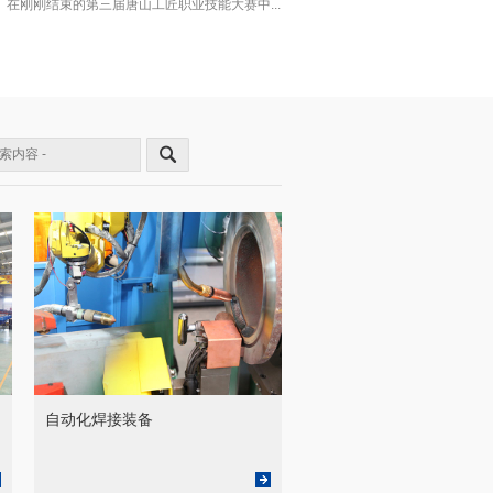
在刚刚结束的第三届唐山工匠职业技能大赛中...
自动化焊接装备