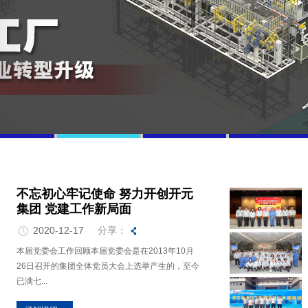
不忘初心牢记使命 努力开创开元
集团 党建工作新局面
2020-12-17
分享：
本届党委会工作回顾本届党委会是在2013年10月
26日召开的集团全体党员大会上选举产生的，至今
已满七...