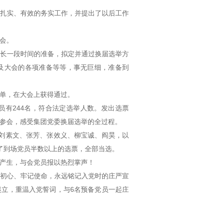
扎实、有效的务实工作，并提出了以后工作
会。
长一段时间的准备，拟定并通过换届选举方
及大会的各项准备等等，事无巨细，准备到
单，在大会上获得通过。
有244名，符合法定选举人数。发出选票
列席参会，感受集团党委换届选举的全过程。
刘素文、张芳、张效义、柳宝诚、阎昊，以
了到场党员半数以上的选票，全部当选。
产生，与会党员报以热烈掌声！
初心、牢记使命，永远铭记入党时的庄严宣
立，重温入党誓词，与6名预备党员一起庄
。